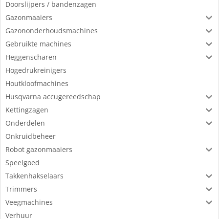
Doorslijpers / bandenzagen
Gazonmaaiers
Gazononderhoudsmachines
Gebruikte machines
Heggenscharen
Hogedrukreinigers
Houtkloofmachines
Husqvarna accugereedschap
Kettingzagen
Onderdelen
Onkruidbeheer
Robot gazonmaaiers
Speelgoed
Takkenhakselaars
Trimmers
Veegmachines
Verhuur