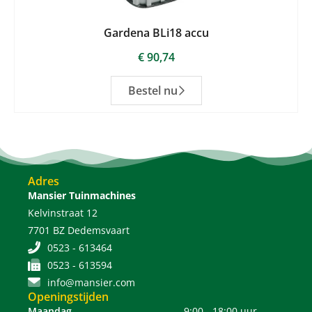
Gardena BLi18 accu
€
90,74
Bestel nu
Adres
Mansier Tuinmachines
Kelvinstraat 12
7701 BZ Dedemsvaart
0523 - 613464
0523 - 613594
info@mansier.com
Openingstijden
Maandag
9:00 - 18:00 uur