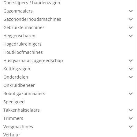
Doorslijpers / bandenzagen
Gazonmaaiers
Gazononderhoudsmachines
Gebruikte machines
Heggenscharen
Hogedrukreinigers
Houtkloofmachines
Husqvarna accugereedschap
Kettingzagen
Onderdelen
Onkruidbeheer
Robot gazonmaaiers
Speelgoed
Takkenhakselaars
Trimmers
Veegmachines
Verhuur