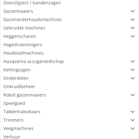
Doorslijpers / bandenzagen
Gazonmaaiers
Gazononderhoudsmachines
Gebruikte machines
Heggenscharen
Hogedrukreinigers
Houtkloofmachines
Husqvarna accugereedschap
Kettingzagen
Onderdelen
Onkruidbeheer
Robot gazonmaaiers
Speelgoed
Takkenhakselaars
Trimmers
Veegmachines
Verhuur