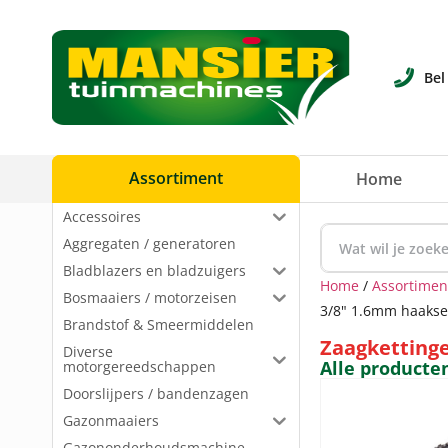
Bel
Assortiment
Home
Accessoires
Aggregaten / generatoren
Bladblazers en bladzuigers
Home
/
Assortimen
Bosmaaiers / motorzeisen
3/8" 1.6mm haakse 
Brandstof & Smeermiddelen
Zaagkettinge
Diverse
Alle producte
motorgereedschappen
Doorslijpers / bandenzagen
Gazonmaaiers
Gazononderhoudsmachine