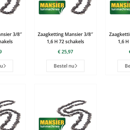
nsier 3/8″
Zaagketting Mansier 3/8″
Zaagketti
hakels
1,6 H 72 schakels
1,6 H
9
€
25,97
nu
Bestel nu
Be