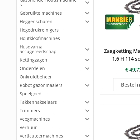
s
Gebruikte machines
Heggenscharen
Hogedrukreinigers
Houtkloofmachines
Husqvarna
Zaagketting Ma
accugereedschap
1,6 H 114 s
Kettingzagen
Onderdelen
€
49,7
Onkruidbeheer
Bestel 
Robot gazonmaaiers
Speelgoed
Takkenhakselaars
Trimmers
Veegmachines
Verhuur
Verticuteermachines