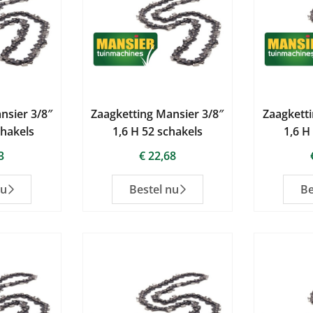
nsier 3/8″
Zaagketting Mansier 3/8″
Zaagketti
chakels
1,6 H 52 schakels
1,6 H
3
€
22,68
nu
Bestel nu
Be