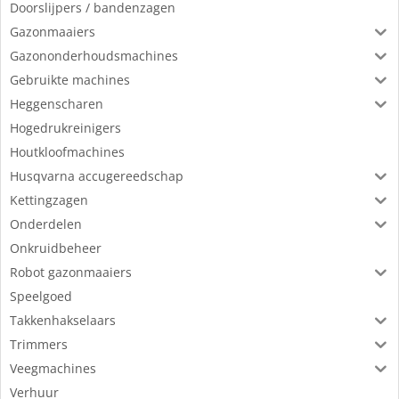
Doorslijpers / bandenzagen
Gazonmaaiers
Gazononderhoudsmachines
Gebruikte machines
Heggenscharen
Hogedrukreinigers
Houtkloofmachines
Husqvarna accugereedschap
Kettingzagen
Onderdelen
Onkruidbeheer
Robot gazonmaaiers
Speelgoed
Takkenhakselaars
Trimmers
Veegmachines
Verhuur