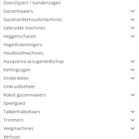
Doorslijpers / bandenzagen
Gazonmaaiers
Gazononderhoudsmachines
Gebruikte machines
Heggenscharen
Hogedrukreinigers
Houtkloofmachines
Husqvarna accugereedschap
Kettingzagen
Onderdelen
Onkruidbeheer
Robot gazonmaaiers
Speelgoed
Takkenhakselaars
Trimmers
Veegmachines
Verhuur