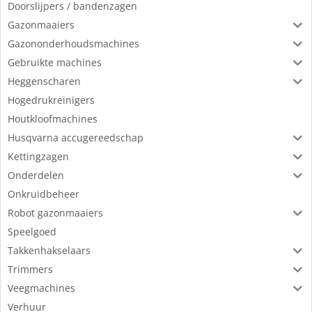
Doorslijpers / bandenzagen
Gazonmaaiers
Gazononderhoudsmachines
Gebruikte machines
Heggenscharen
Hogedrukreinigers
Houtkloofmachines
Husqvarna accugereedschap
Kettingzagen
Onderdelen
Onkruidbeheer
Robot gazonmaaiers
Speelgoed
Takkenhakselaars
Trimmers
Veegmachines
Verhuur