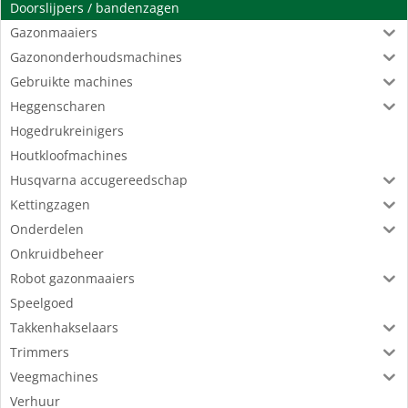
Doorslijpers / bandenzagen
Gazonmaaiers
Gazononderhoudsmachines
Gebruikte machines
Heggenscharen
Hogedrukreinigers
Houtkloofmachines
Husqvarna accugereedschap
Kettingzagen
Onderdelen
Onkruidbeheer
Robot gazonmaaiers
Speelgoed
Takkenhakselaars
Trimmers
Veegmachines
Verhuur