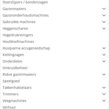
Doorslijpers / bandenzagen
Gazonmaaiers
Gazononderhoudsmachines
Gebruikte machines
Heggenscharen
Hogedrukreinigers
Houtkloofmachines
Husqvarna accugereedschap
Kettingzagen
Onderdelen
Onkruidbeheer
Robot gazonmaaiers
Speelgoed
Takkenhakselaars
Trimmers
Veegmachines
Verhuur