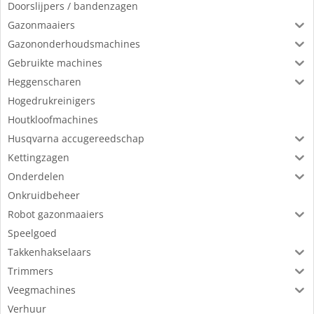
Doorslijpers / bandenzagen
Gazonmaaiers
Gazononderhoudsmachines
Gebruikte machines
Heggenscharen
Hogedrukreinigers
Houtkloofmachines
Husqvarna accugereedschap
Kettingzagen
Onderdelen
Onkruidbeheer
Robot gazonmaaiers
Speelgoed
Takkenhakselaars
Trimmers
Veegmachines
Verhuur