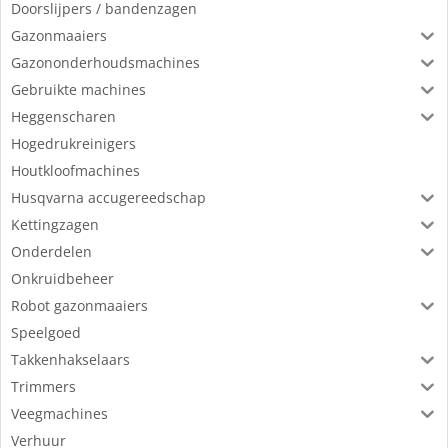
Doorslijpers / bandenzagen
Gazonmaaiers
Gazononderhoudsmachines
Gebruikte machines
Heggenscharen
Hogedrukreinigers
Houtkloofmachines
Husqvarna accugereedschap
Kettingzagen
Onderdelen
Onkruidbeheer
Robot gazonmaaiers
Speelgoed
Takkenhakselaars
Trimmers
Veegmachines
Verhuur