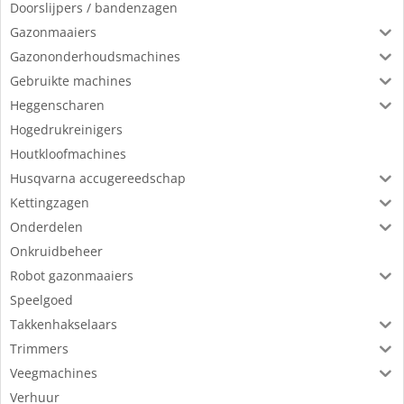
Doorslijpers / bandenzagen
Gazonmaaiers
Gazononderhoudsmachines
Gebruikte machines
Heggenscharen
Hogedrukreinigers
Houtkloofmachines
Husqvarna accugereedschap
Kettingzagen
Onderdelen
Onkruidbeheer
Robot gazonmaaiers
Speelgoed
Takkenhakselaars
Trimmers
Veegmachines
Verhuur