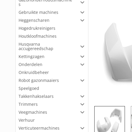
s
Gebruikte machines
Heggenscharen
Hogedrukreinigers
Houtkloofmachines
Husqvarna
accugereedschap
Kettingzagen
Onderdelen
Onkruidbeheer
Robot gazonmaaiers
Speelgoed
Takkenhakselaars
Trimmers
Veegmachines
Verhuur
Verticuteermachines