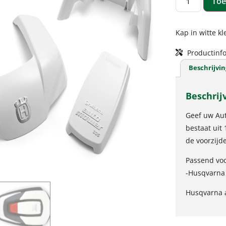
Toe
Kap in witte 
Productinfo
Beschrijvin
Beschrij
Geef uw Aut
bestaat uit
de voorzij
Passend voo
-Husqvarn
Husqvarna a