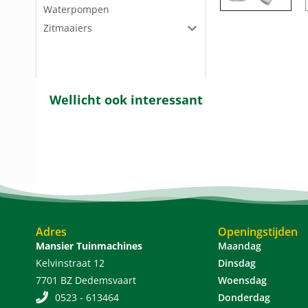
Waterpompen
Zitmaaiers
Wellicht ook interessant
Adres
Openingstijden
Mansier Tuinmachines
Maandag
Kelvinstraat 12
Dinsdag
7701 BZ Dedemsvaart
Woensdag
0523 - 613464
Donderdag