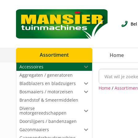
Bel
Assortiment
Home
Accessoires
Aggregaten / generatoren
Bladblazers en bladzuigers
Home
/
Assortimen
Bosmaaiers / motorzeisen
Brandstof & Smeermiddelen
Diverse
motorgereedschappen
Doorslijpers / bandenzagen
Gazonmaaiers
Gazononderhoudsmachine