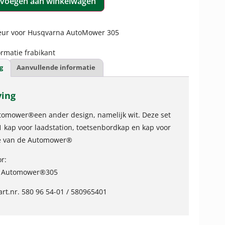
voegen aan winkelwagen
kleur voor Husqvarna AutoMower 305
rmatie frabikant
g
Aanvullende informatie
ving
omower®een ander design, namelijk wit. Deze set
 1 kap voor laadstation, toetsenbordkap en kap voor
de van de Automower®
r:
a Automower®305
rt.nr. 580 96 54-01 / 580965401