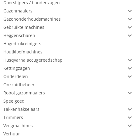
Doorslijpers / bandenzagen
Gazonmaaiers
Gazononderhoudsmachines
Gebruikte machines
Heggenscharen
Hogedrukreinigers
Houtkloofmachines
Husqvarna accugereedschap
Kettingzagen
Onderdelen
Onkruidbeheer
Robot gazonmaaiers
Speelgoed
Takkenhakselaars
Trimmers
Veegmachines
Verhuur