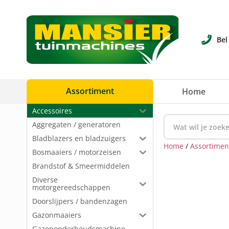
Bel
Assortiment
Home
Accessoires
Aggregaten / generatoren
Bladblazers en bladzuigers
Home
/
Assortimen
Bosmaaiers / motorzeisen
Brandstof & Smeermiddelen
Diverse
motorgereedschappen
Doorslijpers / bandenzagen
Gazonmaaiers
Gazononderhoudsmachine