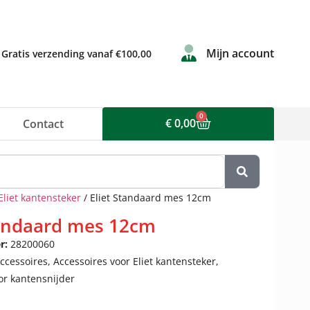
Mijn account
Gratis verzending vanaf €100,00
0
€
0,00
Contact
Eliet kantensteker
/ Eliet Standaard mes 12cm
tandaard mes 12cm
r:
28200060
ccessoires
,
Accessoires voor Eliet kantensteker
,
or kantensnijder