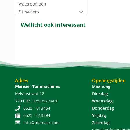
Waterpompen
Zitmaaiers
Wellicht ook interessant
Adres
Openingstijden
Mansier Tuinmachines
Maandag
Kelvinstraat 12
Dinsdag
7701 BZ Dedemsvaart
Woensdag
0523 - 613464
Donderdag
0523 - 613594
Vrijdag
info@mansier.com
Zaterdag
Gewijzigde opening