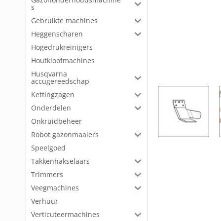
s
Gebruikte machines
Heggenscharen
Hogedrukreinigers
Houtkloofmachines
Husqvarna
accugereedschap
Kettingzagen
Onderdelen
Onkruidbeheer
Robot gazonmaaiers
Speelgoed
Takkenhakselaars
Trimmers
Veegmachines
Verhuur
Verticuteermachines