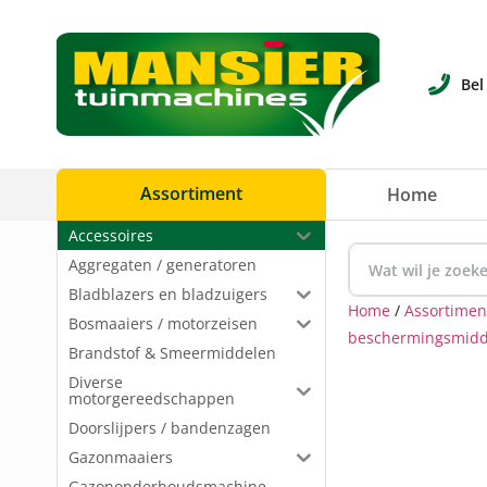
Bel
Assortiment
Home
Accessoires
Aggregaten / generatoren
Bladblazers en bladzuigers
Home
/
Assortimen
Bosmaaiers / motorzeisen
beschermingsmidd
Brandstof & Smeermiddelen
Diverse
motorgereedschappen
Doorslijpers / bandenzagen
Gazonmaaiers
Gazononderhoudsmachine