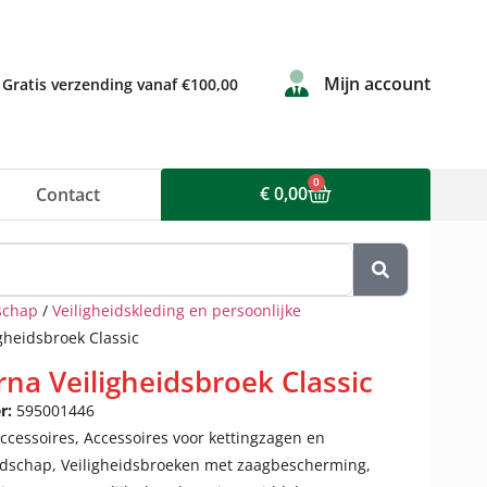
Mijn account
Gratis verzending vanaf €100,00
0
€
0,00
Contact
schap
/
Veiligheidskleding en persoonlijke
gheidsbroek Classic
na Veiligheidsbroek Classic
r:
595001446
ccessoires
,
Accessoires voor kettingzagen en
dschap
,
Veiligheidsbroeken met zaagbescherming
,