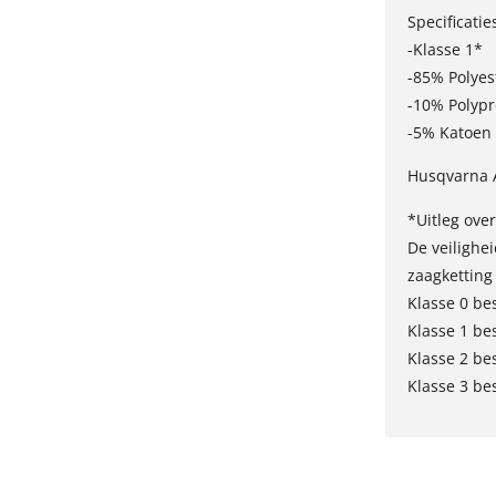
Specificatie
-Klasse 1*
-85% Polyes
-10% Polyp
-5% Katoen
Husqvarna A
*Uitleg ove
De veilighe
zaagketting
Klasse 0 be
Klasse 1 be
Klasse 2 be
Klasse 3 be