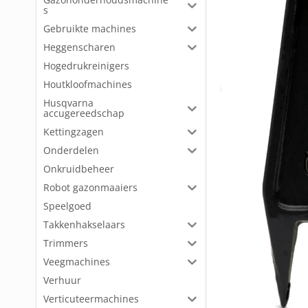
s
Gebruikte machines
Heggenscharen
Hogedrukreinigers
Houtkloofmachines
Husqvarna
accugereedschap
Kettingzagen
Onderdelen
Onkruidbeheer
Robot gazonmaaiers
Speelgoed
Takkenhakselaars
Trimmers
Veegmachines
Verhuur
Verticuteermachines