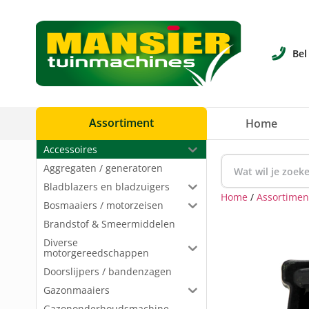
Bel
Assortiment
Home
Accessoires
Aggregaten / generatoren
Bladblazers en bladzuigers
Home
/
Assortimen
Bosmaaiers / motorzeisen
Brandstof & Smeermiddelen
Diverse
motorgereedschappen
Doorslijpers / bandenzagen
Gazonmaaiers
Gazononderhoudsmachine