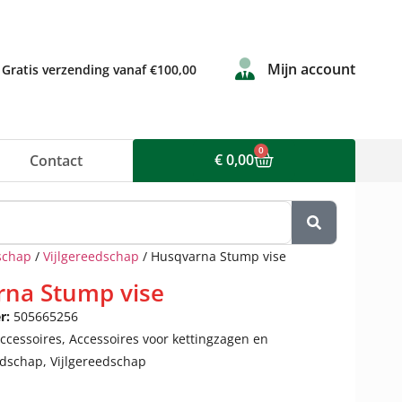
Mijn account
Gratis verzending vanaf €100,00
0
€
0,00
Contact
schap
/
Vijlgereedschap
/ Husqvarna Stump vise
na Stump vise
r:
505665256
ccessoires
,
Accessoires voor kettingzagen en
dschap
,
Vijlgereedschap