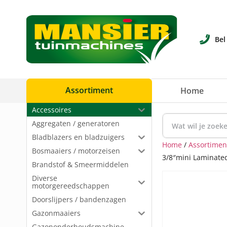
Bel
Assortiment
Home
Accessoires
Aggregaten / generatoren
Bladblazers en bladzuigers
Home
/
Assortimen
Bosmaaiers / motorzeisen
3/8″mini Laminate
Brandstof & Smeermiddelen
Diverse
motorgereedschappen
Doorslijpers / bandenzagen
Gazonmaaiers
Gazononderhoudsmachine