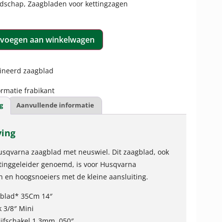
dschap
,
Zaagbladen voor kettingzagen
voegen aan winkelwagen
mineerd zaagblad
rmatie frabikant
g
Aanvullende informatie
ving
usqvarna zaagblad met neuswiel. Dit zaagblad, ook
tinggeleider genoemd, is voor Husqvarna
n en hoogsnoeiers met de kleine aansluiting.
gblad* 35Cm 14″
k 3/8″ Mini
ijfschakel 1,3mm .050″