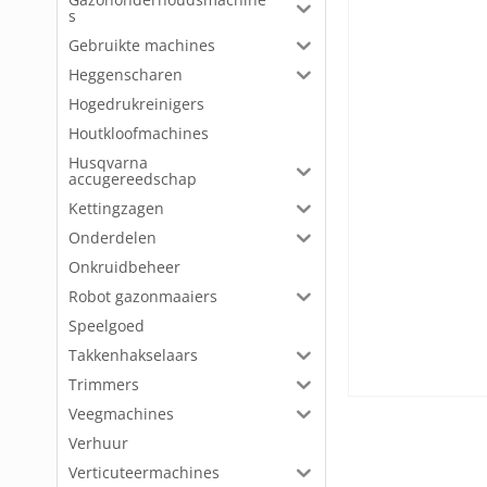
s
Gebruikte machines
Heggenscharen
Hogedrukreinigers
Houtkloofmachines
Husqvarna
accugereedschap
Kettingzagen
Onderdelen
Onkruidbeheer
Robot gazonmaaiers
Speelgoed
Takkenhakselaars
Trimmers
Veegmachines
Verhuur
Verticuteermachines