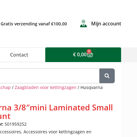
Mijn account
Gratis verzending vanaf €100,00
0
€
0,00
Contact
schap
/
Zaagbladen voor kettingzagen
/ Husqvarna
na 3/8″mini Laminated Small
unt
r:
501959252
ccessoires
,
Accessoires voor kettingzagen en