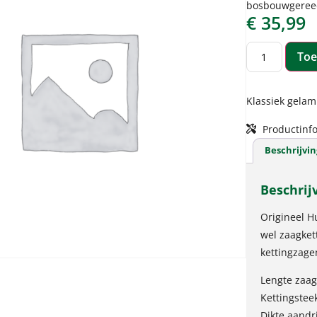
bosbouwgeree
€
35,99
Toe
Klassiek gela
Productinfo
Beschrijvin
Beschrij
Origineel H
wel zaagket
kettingzage
Lengte zaa
Kettingstee
Dikte aandr