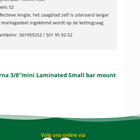
kels 52
ffectieve lengte, het zaagblad zelf is uiteraard langer
 montagedeel ingeklemd wordt op de kettingzaag
rtikelnr. 501959252 / 501 95 92-52
arna 3/8″mini Laminated Small bar mount
Volg ons online via