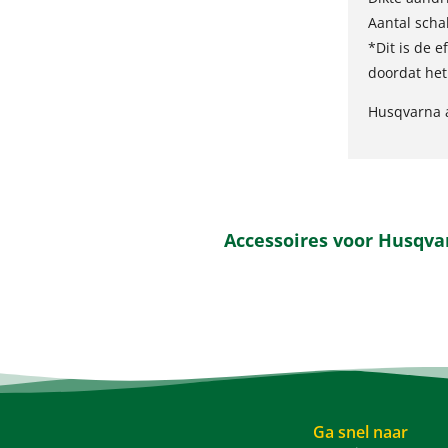
Aantal scha
*Dit is de e
doordat het
Husqvarna a
Accessoires voor Husqv
Ga snel naar