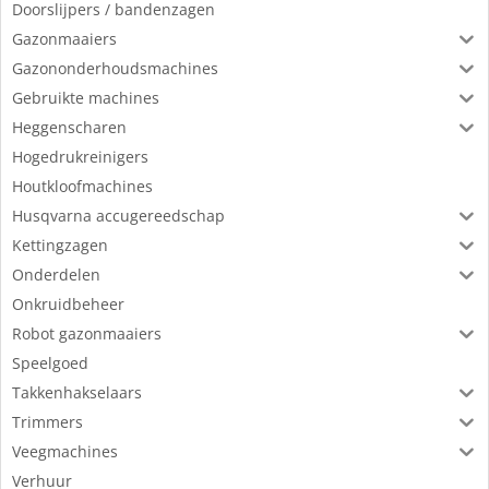
Doorslijpers / bandenzagen
Gazonmaaiers
Gazononderhoudsmachines
Gebruikte machines
Heggenscharen
Hogedrukreinigers
Houtkloofmachines
Husqvarna accugereedschap
Kettingzagen
Onderdelen
Onkruidbeheer
Robot gazonmaaiers
Speelgoed
Takkenhakselaars
Trimmers
Veegmachines
Verhuur