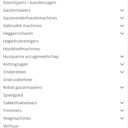
Doorslijpers / bandenzagen
Gazonmaaiers
Gazononderhoudsmachines
Gebruikte machines
Heggenscharen
Hogedrukreinigers
Houtkloofmachines
Husqvarna accugereedschap
Kettingzagen
Onderdelen
Onkruidbeheer
Robot gazonmaaiers
Speelgoed
Takkenhakselaars
Trimmers
Veegmachines
Verhuur