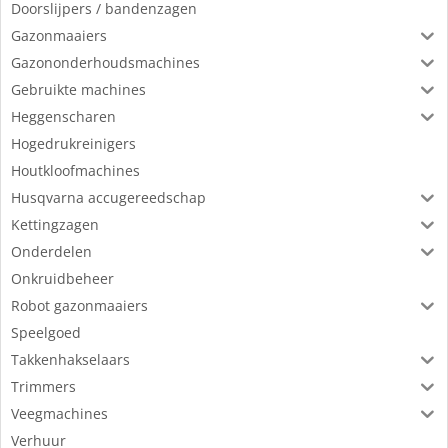
Doorslijpers / bandenzagen
Gazonmaaiers
Gazononderhoudsmachines
Gebruikte machines
Heggenscharen
Hogedrukreinigers
Houtkloofmachines
Husqvarna accugereedschap
Kettingzagen
Onderdelen
Onkruidbeheer
Robot gazonmaaiers
Speelgoed
Takkenhakselaars
Trimmers
Veegmachines
Verhuur