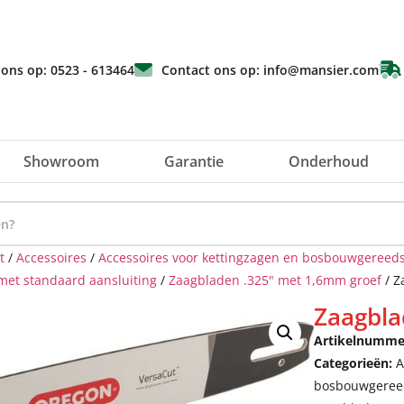
 ons op: 0523 - 613464
Contact ons op: info@mansier.com
Showroom
Garantie
Onderhoud
t
/
Accessoires
/
Accessoires voor kettingzagen en bosbouwgereed
 met standaard aansluiting
/
Zaagbladen .325" met 1,6mm groef
/ Z
Zaagbla
Artikelnumme
Categorieën:
A
bosbouwgeree