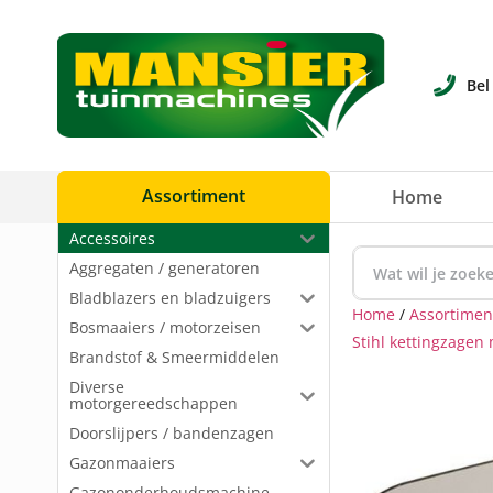
Bel
Assortiment
Home
Accessoires
Aggregaten / generatoren
Bladblazers en bladzuigers
Home
/
Assortimen
Bosmaaiers / motorzeisen
Stihl kettingzagen
Brandstof & Smeermiddelen
Diverse
motorgereedschappen
Doorslijpers / bandenzagen
Gazonmaaiers
Gazononderhoudsmachine