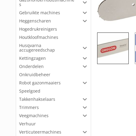
s
Gebruikte machines
Heggenscharen
Hogedrukreinigers
Houtkloofmachines
Husqvarna
accugereedschap
Kettingzagen
Onderdelen
Onkruidbeheer
Robot gazonmaaiers
Speelgoed
Takkenhakselaars
Trimmers
Veegmachines
Verhuur
Verticuteermachines