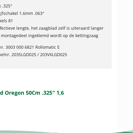
k .325″
ijfschakel 1,6mm .063″
kels 81
ffectieve lengte, het zaagblad zelf is uiteraard langer
 montagedeel ingeklemd wordt op de kettingzaag
lnr. 3003 000 6821 Rollomatic E
ikelnr. 203SLGD025 / 203VXLGD025
ad Oregon 50Cm .325″ 1,6