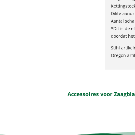
Kettingstee
Dikte aandr
Aantal scha
*Dit is de e
doordat het
Stihl artike
Oregon art
Accessoires voor Zaagbl