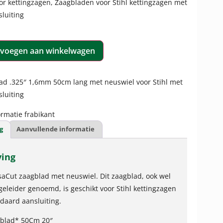
or kettingzagen
,
Zaagbladen voor Stihl kettingzagen met
luiting
voegen aan winkelwagen
ad .325″ 1,6mm 50cm lang met neuswiel voor Stihl met
luiting
rmatie frabikant
g
Aanvullende informatie
ving
aCut zaagblad met neuswiel. Dit zaagblad, ook wel
geleider genoemd, is geschikt voor Stihl kettingzagen
daard aansluiting.
gblad* 50Cm 20″