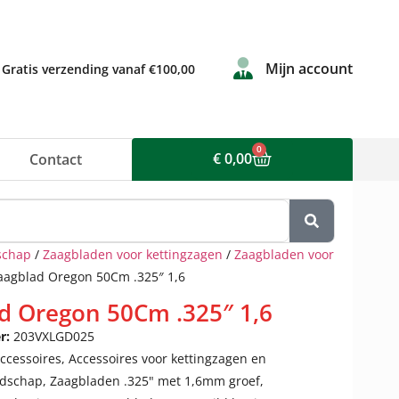
Mijn account
Gratis verzending vanaf €100,00
0
€
0,00
Contact
schap
/
Zaagbladen voor kettingzagen
/
Zaagbladen voor
aagblad Oregon 50Cm .325″ 1,6
d Oregon 50Cm .325″ 1,6
r:
203VXLGD025
ccessoires
,
Accessoires voor kettingzagen en
dschap
,
Zaagbladen .325" met 1,6mm groef
,