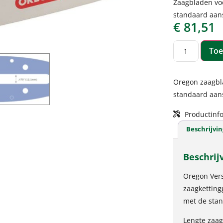
Zaagbladen vo
standaard aans
€
81,51
Toe
Oregon zaagbl
standaard aans
Productinfo
Beschrijvin
Beschrij
Oregon Vers
zaagketting
met de stan
Lengte zaa