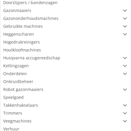
Doorslijpers / bandenzagen
Gazonmaaiers
Gazononderhoudsmachines
Gebruikte machines
Heggenscharen
Hogedrukreinigers
Houtkloofmachines
Husqvarna accugereedschap
Kettingzagen
Onderdelen
Onkruidbeheer
Robot gazonmaaiers
Speelgoed
Takkenhakselaars
Trimmers
Veegmachines
Verhuur