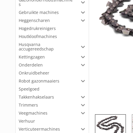
s
Gebruikte machines
Heggenscharen
Hogedrukreinigers
Houtkloofmachines
Husqvarna
accugereedschap
Kettingzagen
Onderdelen
Onkruidbeheer
Robot gazonmaaiers
Speelgoed
Takkenhakselaars
Trimmers
Veegmachines
Verhuur
Verticuteermachines