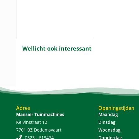
Wellicht ook interessant
Adres
Openingstijden
Mansier Tuinmachines
Maandag
Kelvinstraat 12
Dinsdag
7701 BZ Dedemsvaart
Woensdag
0523 - 613464
Donderdag