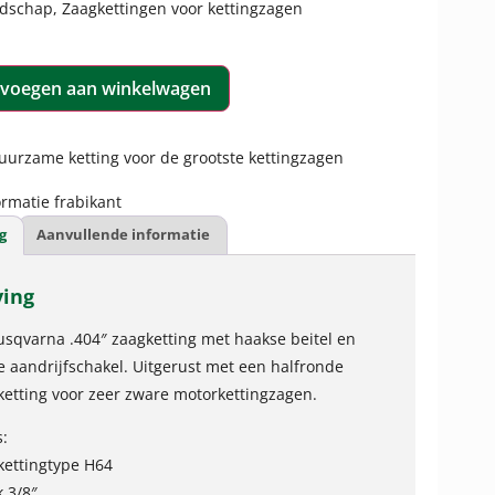
dschap
,
Zaagkettingen voor kettingzagen
voegen aan winkelwagen
urzame ketting voor de grootste kettingzagen
rmatie frabikant
g
Aanvullende informatie
ving
usqvarna .404″ zaagketting met haakse beitel en
 aandrijfschakel. Uitgerust met een halfronde
gketting voor zeer zware motorkettingzagen.
s:
kettingtype H64
k 3/8″