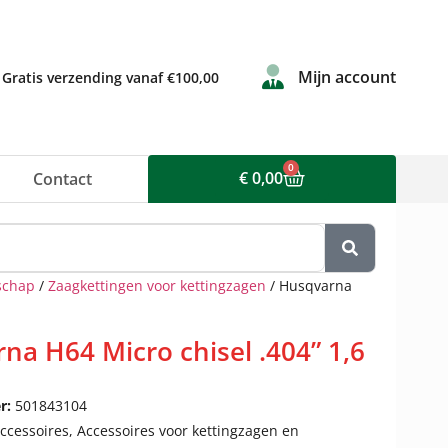
Mijn account
Gratis verzending vanaf €100,00
0
€
0,00
Contact
schap
/
Zaagkettingen voor kettingzagen
/ Husqvarna
na H64 Micro chisel .404” 1,6
r:
501843104
ccessoires
,
Accessoires voor kettingzagen en