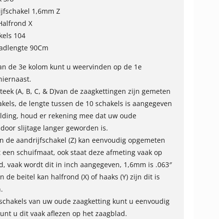
ijfschakel 1,6mm Z
Halfrond X
kels 104
ladlengte 90Cm
van de 3e kolom kunt u weervinden op de 1e
hiernaast.
steek (A, B, C, & D)van de zaagkettingen zijn gemeten
akels, de lengte tussen de 10 schakels is aangegeven
lding, houd er rekening mee dat uw oude
 door slijtage langer geworden is.
an de aandrijfschakel (Z) kan eenvoudig opgemeten
een schuifmaat, ook staat deze afmeting vaak op
d, vaak wordt dit in inch aangegeven, 1,6mm is .063″
 de beitel kan halfrond (X) of haaks (Y) zijn dit is
.
 schakels van uw oude zaagketting kunt u eenvoudig
kunt u dit vaak aflezen op het zaagblad.