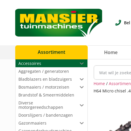
Bel
Assortiment
Home
Accessoires
Aggregaten / generatoren
Bladblazers en bladzuigers
Home
/
Assortimen
Bosmaaiers / motorzeisen
H64 Micro chisel .
Brandstof & Smeermiddelen
Diverse
motorgereedschappen
Doorslijpers / bandenzagen
Gazonmaaiers
Gazononderhoudsmachine