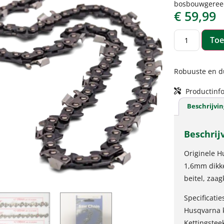
bosbouwgeree
€
59,99
Toe
Robuuste en du
Productinfo
Beschrijvin
Beschrij
Originele H
1,6mm dikke
beitel, zaa
Specificatie
Husqvarna 
Kettingstee