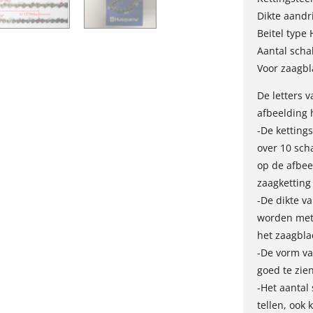
Dikte aandr
Beitel type 
Aantal scha
Voor zaagb
De letters 
afbeelding 
-De ketting
over 10 sch
op de afbee
zaagketting
-De dikte v
worden met 
het zaagbla
-De vorm van
goed te zien
-Het aantal
tellen, ook 