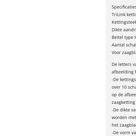
Specificatie
TriLink kett
Kettingstee
Dikte aandr
Beitel type
Aantal scha
Voor zaagb
De letters 
afbeelding 
-De ketting
over 10 sch
op de afbee
zaagketting
-De dikte v
worden met 
het zaagbla
-De vorm van