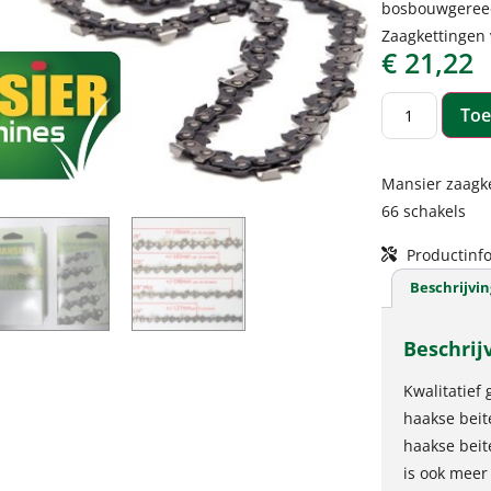
bosbouwgeree
Zaagkettingen 
€
21,22
Toe
Mansier zaagke
66 schakels
Productinfo
Beschrijvin
Beschrij
Kwalitatief
haakse beit
haakse beit
is ook meer