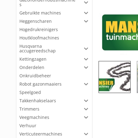
s
Gebruikte machines
Heggenscharen
Hogedrukreinigers
Houtkloofmachines
Husqvarna
accugereedschap
Kettingzagen
Onderdelen
Onkruidbeheer
Robot gazonmaaiers
Speelgoed
Takkenhakselaars
Trimmers
Veegmachines
Verhuur
Verticuteermachines