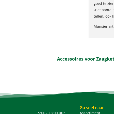
goed te zien
-Het aantal
tellen, ook 
Mansier art
Accessoires voor Zaagket
Ga snel naar
9:00 - 18:00 uur
Assortiment