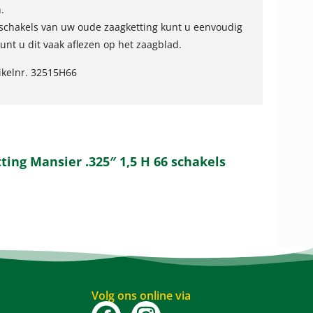
.
 schakels van uw oude zaagketting kunt u eenvoudig
kunt u dit vaak aflezen op het zaagblad.
ikelnr. 32515H66
ting Mansier .325″ 1,5 H 66 schakels
Volg ons online via