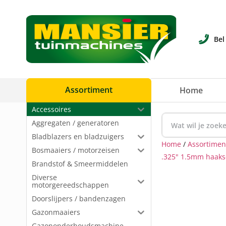
Bel
Assortiment
Home
Accessoires
Aggregaten / generatoren
Bladblazers en bladzuigers
Home
/
Assortimen
Bosmaaiers / motorzeisen
.325" 1.5mm haakse
Brandstof & Smeermiddelen
Diverse
motorgereedschappen
Doorslijpers / bandenzagen
Gazonmaaiers
Gazononderhoudsmachine