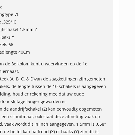
s:
ingtype 7C
k .325″ C
ijfschakel 1,5mm Z
 Haaks Y
kels 66
ladlengte 40Cm
van de 3e kolom kunt u weervinden op de 1e
hiernaast.
steek (A, B, C, & D)van de zaagkettingen zijn gemeten
akels, de lengte tussen de 10 schakels is aangegeven
lding, houd er rekening mee dat uw oude
 door slijtage langer geworden is.
an de aandrijfschakel (Z) kan eenvoudig opgemeten
een schuifmaat, ook staat deze afmeting vaak op
d, vaak wordt dit in inch aangegeven, 1,5mm is .058″
 de beitel kan halfrond (X) of haaks (Y) zijn dit is