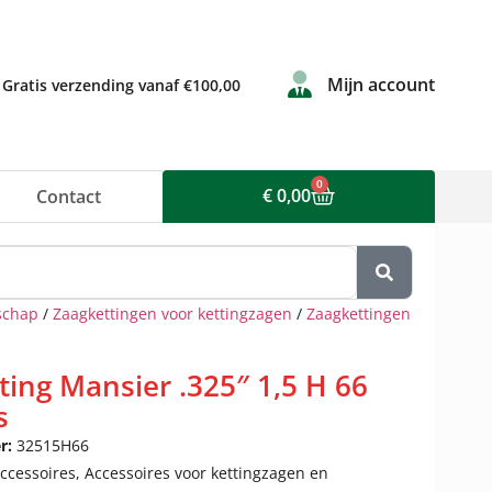
Mijn account
Gratis verzending vanaf €100,00
0
€
0,00
Contact
schap
/
Zaagkettingen voor kettingzagen
/
Zaagkettingen
ting Mansier .325″ 1,5 H 66
s
r:
32515H66
ccessoires
,
Accessoires voor kettingzagen en