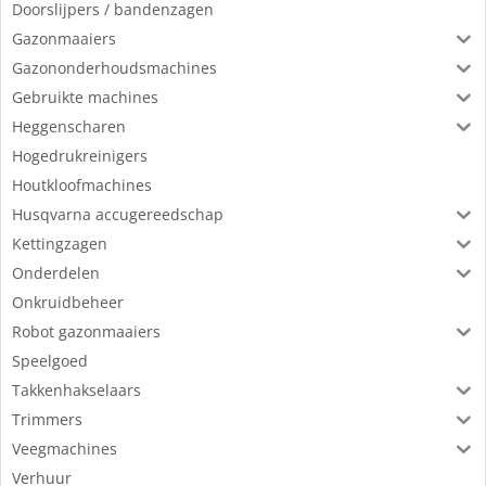
Doorslijpers / bandenzagen
Gazonmaaiers
Gazononderhoudsmachines
Gebruikte machines
Heggenscharen
Hogedrukreinigers
Houtkloofmachines
Husqvarna accugereedschap
Kettingzagen
Onderdelen
Onkruidbeheer
Robot gazonmaaiers
Speelgoed
Takkenhakselaars
Trimmers
Veegmachines
Verhuur