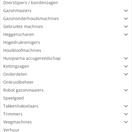
Doorslijpers / bandenzagen
Gazonmaaiers
Gazononderhoudsmachines
Gebruikte machines
Heggenscharen
Hogedrukreinigers
Houtkloofmachines
Husqvarna accugereedschap
Kettingzagen
Onderdelen
Onkruidbeheer
Robot gazonmaaiers
Speelgoed
Takkenhakselaars
Trimmers
Veegmachines
Verhuur