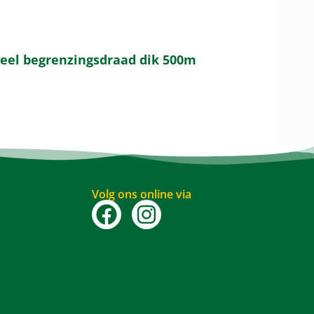
seel begrenzingsdraad dik 500m
Volg ons online via