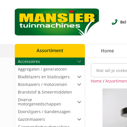
Bel
Assortiment
Home
Accessoires
Aggregaten / generatoren
Bladblazers en bladzuigers
Home
/
Assortimen
Bosmaaiers / motorzeisen
Brandstof & Smeermiddelen
Diverse
motorgereedschappen
Doorslijpers / bandenzagen
Gazonmaaiers
Gazononderhoudsmachine