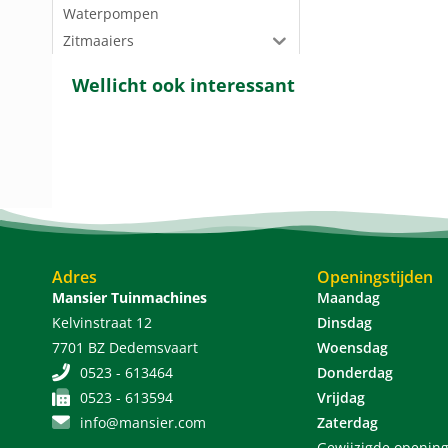
Waterpompen
Zitmaaiers
Wellicht ook interessant
Adres
Openingstijden
Mansier Tuinmachines
Maandag
Kelvinstraat 12
Dinsdag
7701 BZ Dedemsvaart
Woensdag
0523 - 613464
Donderdag
0523 - 613594
Vrijdag
info@mansier.com
Zaterdag
Gewijzigde opening