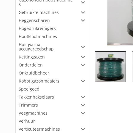
s
Gebruikte machines
Heggenscharen
Hogedrukreinigers
Houtkloofmachines
Husqvarna
accugereedschap
Kettingzagen
Onderdelen
Onkruidbeheer
Robot gazonmaaiers
Speelgoed
Takkenhakselaars
Trimmers
Veegmachines
Verhuur
Verticuteermachines