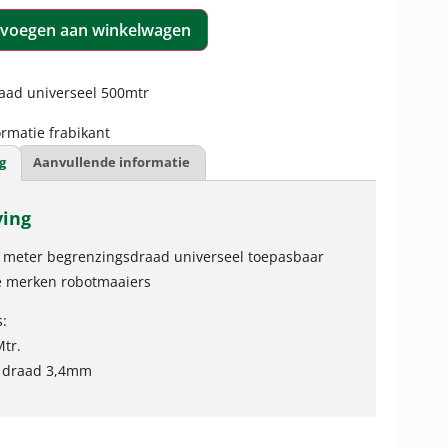
voegen aan winkelwagen
aad universeel 500mtr
rmatie frabikant
g
Aanvullende informatie
ving
 meter begrenzingsdraad universeel toepasbaar
e merken robotmaaiers
s:
tr.
e draad 3,4mm