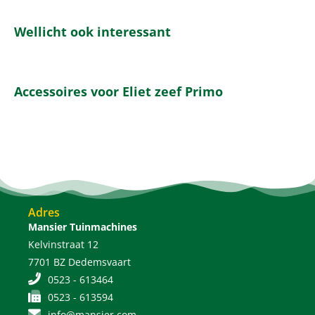
Wellicht ook interessant
Accessoires voor Eliet zeef Primo
Adres
Mansier Tuinmachines
Kelvinstraat 12
7701 BZ Dedemsvaart
0523 - 613464
0523 - 613594
info@mansier.com