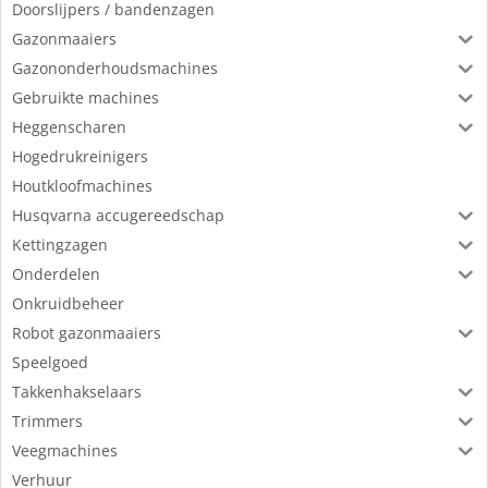
Doorslijpers / bandenzagen
Gazonmaaiers
Gazononderhoudsmachines
Gebruikte machines
Heggenscharen
Hogedrukreinigers
Houtkloofmachines
Husqvarna accugereedschap
Kettingzagen
Onderdelen
Onkruidbeheer
Robot gazonmaaiers
Speelgoed
Takkenhakselaars
Trimmers
Veegmachines
Verhuur