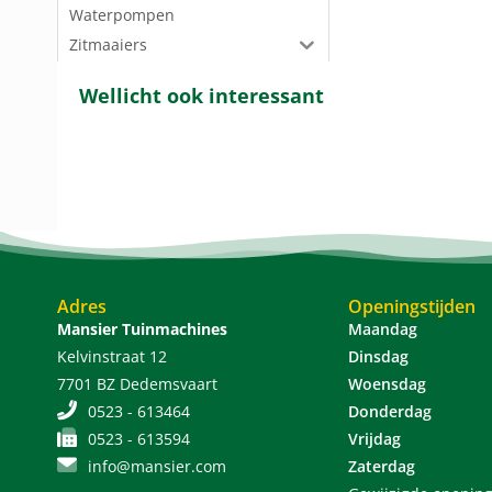
Waterpompen
Zitmaaiers
Wellicht ook interessant
Adres
Openingstijden
Mansier Tuinmachines
Maandag
Kelvinstraat 12
Dinsdag
7701 BZ Dedemsvaart
Woensdag
0523 - 613464
Donderdag
0523 - 613594
Vrijdag
info@mansier.com
Zaterdag