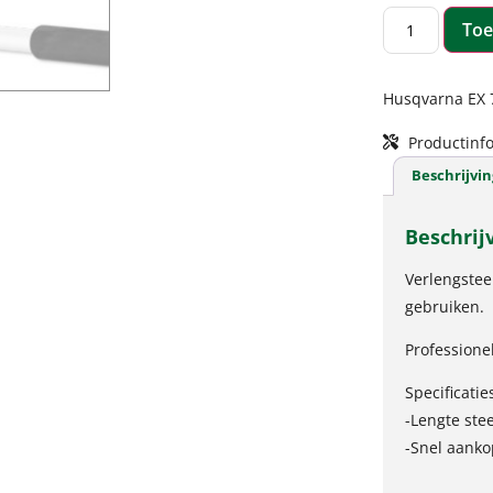
Toe
Husqvarna EX 7
Productinfo
Beschrijvin
Beschrij
Verlengstee
gebruiken.
Professionel
Specificatie
-Lengte ste
-Snel aank