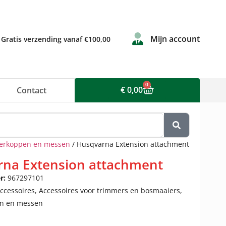
Mijn account
Gratis verzending vanaf €100,00
0
€
0,00
Contact
erkoppen en messen
/ Husqvarna Extension attachment
na Extension attachment
r:
967297101
ccessoires
,
Accessoires voor trimmers en bosmaaiers
,
n en messen