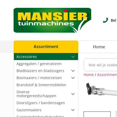
Bel
Assortiment
Home
Accessoires
Aggregaten / generatoren
Bladblazers en bladzuigers
Home
/
Assortimen
Bosmaaiers / motorzeisen
Brandstof & Smeermiddelen
Diverse
motorgereedschappen
Doorslijpers / bandenzagen
Gazonmaaiers
Gazononderhoudsmachine