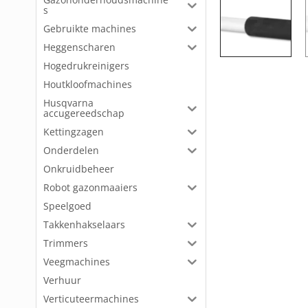
s
Gebruikte machines
Heggenscharen
Hogedrukreinigers
Houtkloofmachines
Husqvarna
accugereedschap
Kettingzagen
Onderdelen
Onkruidbeheer
Robot gazonmaaiers
Speelgoed
Takkenhakselaars
Trimmers
Veegmachines
Verhuur
Verticuteermachines