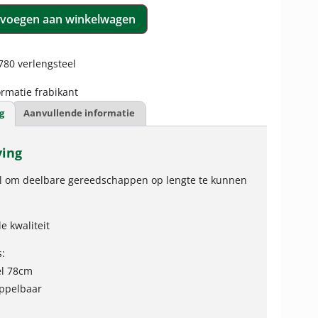
voegen aan winkelwagen
80 verlengsteel
rmatie frabikant
g
Aanvullende informatie
ving
l om deelbare gereedschappen op lengte te kunnen
e kwaliteit
s:
el 78cm
oppelbaar