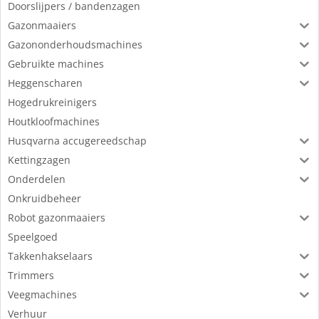
Doorslijpers / bandenzagen
Gazonmaaiers
Gazononderhoudsmachines
Gebruikte machines
Heggenscharen
Hogedrukreinigers
Houtkloofmachines
Husqvarna accugereedschap
Kettingzagen
Onderdelen
Onkruidbeheer
Robot gazonmaaiers
Speelgoed
Takkenhakselaars
Trimmers
Veegmachines
Verhuur