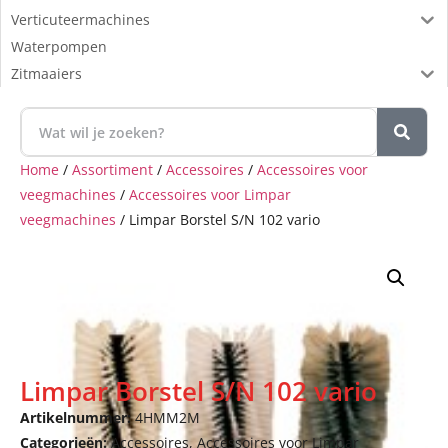
Verticuteermachines
Waterpompen
Zitmaaiers
Home
/
Assortiment
/
Accessoires
/
Accessoires voor
veegmachines
/
Accessoires voor Limpar
veegmachines
/ Limpar Borstel S/N 102 vario
Limpar Borstel S/N 102 vario
Artikelnummer:
4HMM2M
Categorieën:
Accessoires
,
Accessoires voor Limpar