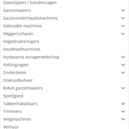
Doorslijpers / bandenzagen
Gazonmaaiers
Gazononderhoudsmachines
Gebruikte machines
Heggenscharen
Hogedrukreinigers
Houtkloofmachines
Husqvarna accugereedschap
Kettingzagen
Onderdelen
Onkruidbeheer
Robot gazonmaaiers
Speelgoed
Takkenhakselaars
Trimmers
Veegmachines
Verhuur