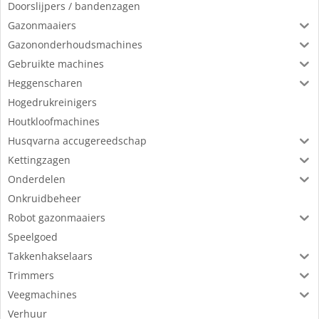
Doorslijpers / bandenzagen
Gazonmaaiers
Gazononderhoudsmachines
Gebruikte machines
Heggenscharen
Hogedrukreinigers
Houtkloofmachines
Husqvarna accugereedschap
Kettingzagen
Onderdelen
Onkruidbeheer
Robot gazonmaaiers
Speelgoed
Takkenhakselaars
Trimmers
Veegmachines
Verhuur