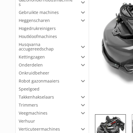
s
Gebruikte machines
Heggenscharen
Hogedrukreinigers
Houtkloofmachines
Husqvarna
accugereedschap
Kettingzagen
Onderdelen
Onkruidbeheer
Robot gazonmaaiers
Speelgoed
Takkenhakselaars
Trimmers
Veegmachines
Verhuur
Verticuteermachines