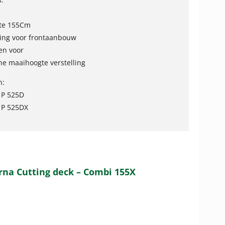
te 155Cm
ing voor frontaanbouw
en voor
he maaihoogte verstelling
n:
 P 525D
 P 525DX
rna Cutting deck – Combi 155X