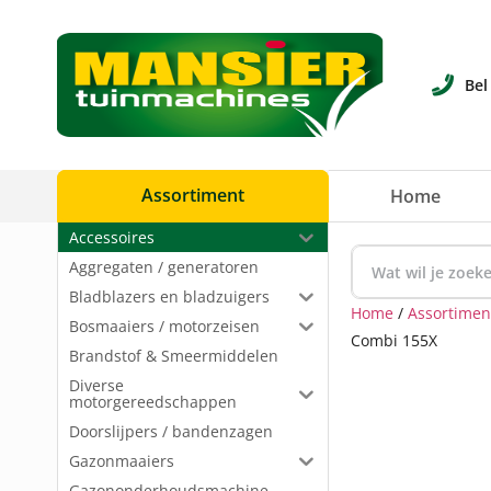
Bel
Assortiment
Home
Accessoires
Aggregaten / generatoren
Bladblazers en bladzuigers
Home
/
Assortimen
Bosmaaiers / motorzeisen
Combi 155X
Brandstof & Smeermiddelen
Diverse
motorgereedschappen
Doorslijpers / bandenzagen
Gazonmaaiers
Gazononderhoudsmachine