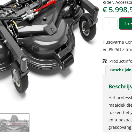
Rider
,
Accessoi
€
5.998,
Toe
Husqvarna Com
en P525D zitm
Productinfo
Beschrijvin
Beschrij
Het profess
maaidek die
tussen het 
en u bespaa
grasopvangb