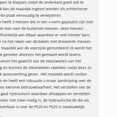
pen te klappen zodat de onderkant goed valt te
ok kan dit maaidek ingezet worden als achterlosser
bi-plaat eenvoudig te verwijderen.
 heeft 3 messen die in een v-vorm geplaatst zijn met
te mes voor de buitenste messen, deze messen
fhankelijk van elkaar waardoor er veel minder kans
e na het raken van obstakels met draaiende messen.
 maaidek aan de voorzijde gemonteerd zit wordt het
lat gereden alvorens het gemaaid wordt tevens
eren het gewicht van de steunwielen van het
g en kunnen de steunwielen zwenken zodat deze zo
k spoorvorming geven. Het maaidek wordt cardan
 en heeft een robuuste v-snaar aandrijving over de
or extreme betrouwbaarheid. Het verstellen van de
gaat hydraulisch waardoor afstappen en verstellen
nten niet meer nodig is, de hydraulische kit die als
everbaar is voor de P520 en P525 is noodzakelijk.
s: