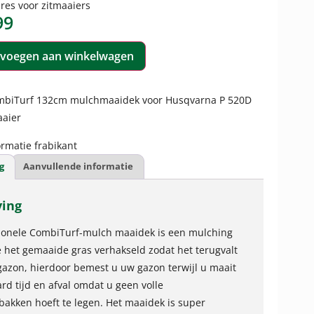
res voor zitmaaiers
99
voegen aan winkelwagen
biTurf 132cm mulchmaaidek voor Husqvarna P 520D
aaier
rmatie frabikant
g
Aanvullende informatie
ving
ionele CombiTurf-mulch maaidek is een mulching
 het gemaaide gras verhakseld zodat het terugvalt
gazon, hierdoor bemest u uw gazon terwijl u maait
rd tijd en afval omdat u geen volle
akken hoeft te legen. Het maaidek is super