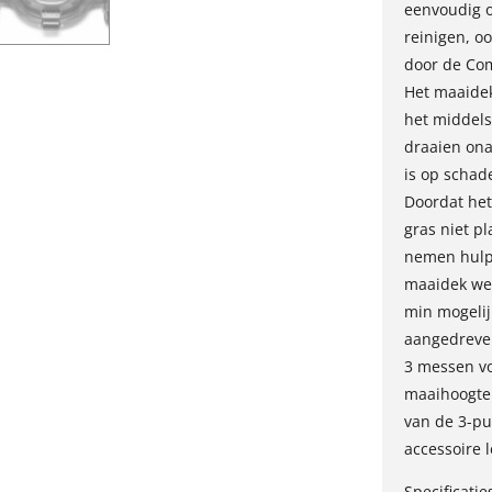
eenvoudig o
reinigen, o
door de Com
Het maaidek
het middels
draaien ona
is op schad
Doordat het
gras niet p
nemen hulpv
maaidek we
min mogelij
aangedreven
3 messen vo
maaihoogte 
van de 3-pu
accessoire l
Specificatie