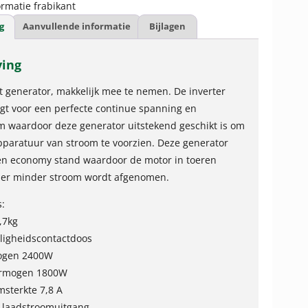
rmatie frabikant
g
Aanvullende informatie
Bijlagen
ving
t generator, makkelijk mee te nemen. De inverter
rgt voor een perfecte continue spanning en
m waardoor deze generator uitstekend geschikt is om
pparatuur van stroom te voorzien. Deze generator
en economy stand waardoor de motor in toeren
 er minder stroom wordt afgenomen.
s:
,7kg
iligheidscontactdoos
ogen 2400W
ermogen 1800W
msterkte 7,8 A
A laadstroomuitgang