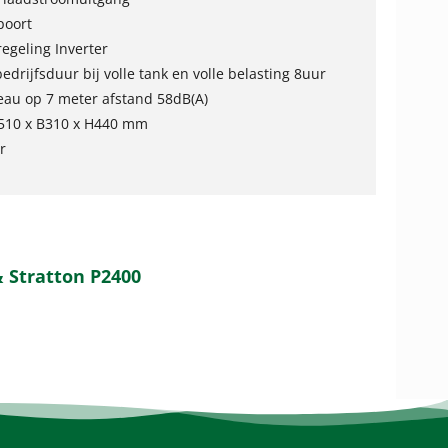
poort
egeling Inverter
drijfsduur bij volle tank en volle belasting 8uur
eau op 7 meter afstand 58dB(A)
L510 x B310 x H440 mm
r
& Stratton P2400