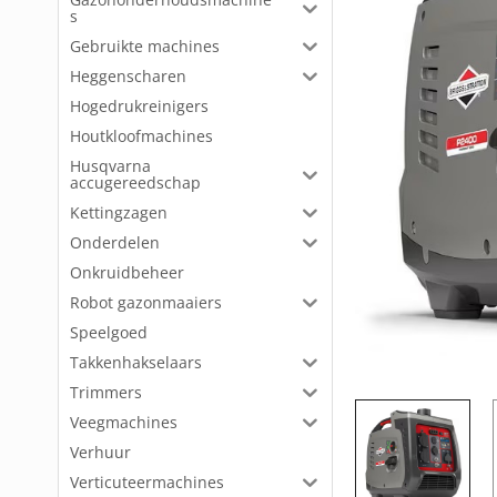
s
Gebruikte machines
Heggenscharen
Hogedrukreinigers
Houtkloofmachines
Husqvarna
accugereedschap
Kettingzagen
Onderdelen
Onkruidbeheer
Robot gazonmaaiers
Speelgoed
Takkenhakselaars
Trimmers
Veegmachines
Verhuur
Verticuteermachines