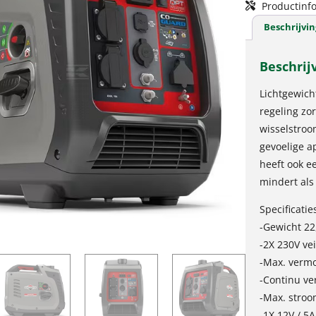
Productinfo
Beschrijvin
Beschrij
Lichtgewich
regeling zo
wisselstroo
gevoelige a
heeft ook e
mindert als
Specificatie
-Gewicht 22
-2X 230V ve
-Max. verm
-Continu v
-Max. stroo
-1X 12V / 5