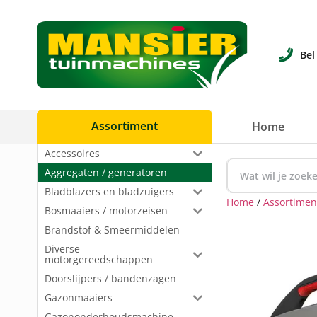
Bel
Assortiment
Home
Accessoires
Aggregaten / generatoren
Bladblazers en bladzuigers
Home
/
Assortimen
Bosmaaiers / motorzeisen
Brandstof & Smeermiddelen
Diverse
motorgereedschappen
Doorslijpers / bandenzagen
Gazonmaaiers
Gazononderhoudsmachine