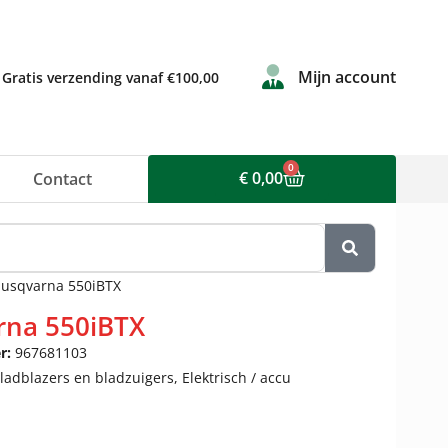
Mijn account
Gratis verzending vanaf €100,00
0
€
0,00
Contact
Husqvarna 550iBTX
rna 550iBTX
r:
967681103
ladblazers en bladzuigers
,
Elektrisch / accu