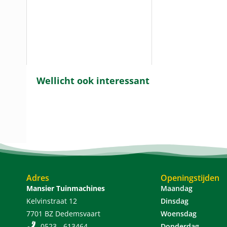
Wellicht ook interessant
Adres
Openingstijden
Mansier Tuinmachines
Maandag
Kelvinstraat 12
Dinsdag
7701 BZ Dedemsvaart
Woensdag
0523 - 613464
Donderdag