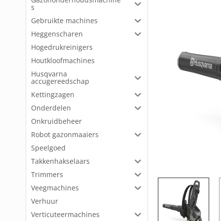
s
Gebruikte machines
Heggenscharen
Hogedrukreinigers
Houtkloofmachines
Husqvarna
accugereedschap
Kettingzagen
Onderdelen
Onkruidbeheer
Robot gazonmaaiers
Speelgoed
Takkenhakselaars
Trimmers
Veegmachines
Verhuur
Verticuteermachines