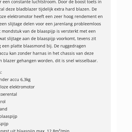
 een constante luchtstroom. Door de boost toets in
al deze bladblazer tijdelijk extra hard blazen. De
loze elektromotor heeft een zeer hoog rendement en
en slijtage delen voor een jarenlang probleemloos
t mondstuk van de blaaspijp is versterkt met een
wat slijtage aan de blaaspijp voorkomt, tevens zit
g een platte blaasmond bij. De ruggedragen
ccu kan zonder harnas in het chassis van deze
 blazer gehangen worden, dit is snel wisselbaar.
s:
nder accu 6,3kg
lloze elektromotor
toerental
rol
tand
blaaspijp
spijp
ngst uit blaaspijp max. 12,8m³/min