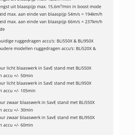
ngst uit blaaspijp max. 15,6m³/min in boost mode
eid max. aan einde van blaaspijp 54m/s = 194km/h
eid max. aan einde van blaaspijp 66m/s = 237km/h
ode
huidige ruggedragen accu’s: BLi550X & BLi950X
oudere modellen ruggedragen accu’s: BLi520X &
ur licht blaaswerk in SavE stand met BLi550X
n accu +/- 50min
ur licht blaaswerk in SavE stand met BLi950X
n accu +/- 105min
ur zwaar blaaswerk in SavE stand met BLi550X
n accu +/- 30min
ur zwaar blaaswerk in SavE stand met BLi950X
n accu +/- 60min