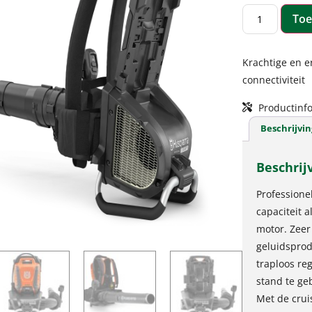
Toe
Krachtige en 
connectiviteit
Productinfo
Beschrijvin
Beschrij
Professione
capaciteit 
motor. Zeer
geluidsprodu
traploos re
stand te ge
Met de crui