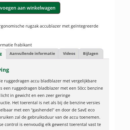
voegen aan winkelwagen
ergonomische rugzak accublazer met geïntegreerde
rmatie frabikant
g
Aanvullende informatie
Videos
Bijlagen
ving
le ruggedragen accu bladblazer met vergelijkbare
als een ruggedragen bladblazer met een 50cc benzine
 licht in gewicht en een zeer geringe
ctie. Het toerental is net als bij de benzine versies
gelbaar met een “gashendel” en door de SavE eco
bruiken zal de gebruiksduur van de accu toenemen.
se control is eenvoudig elk gewenst toerental vast te