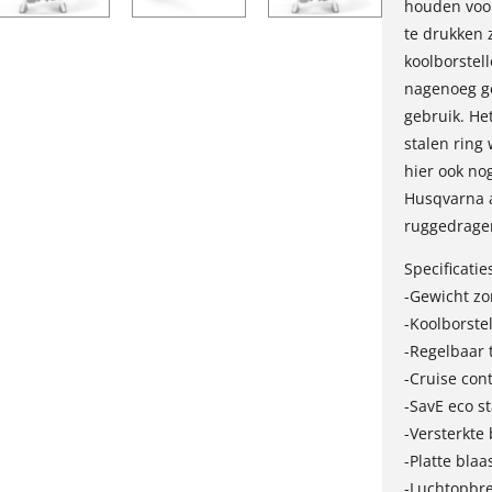
houden voor
te drukken z
koolborstel
nagenoeg ge
gebruik. He
stalen ring 
hier ook no
Husqvarna a
ruggedragen
Specificatie
-Gewicht zo
-Koolborste
-Regelbaar 
-Cruise cont
-SavE eco s
-Versterkte 
-Platte blaa
-Luchtopbre