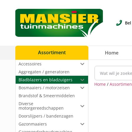
Bel
Assortiment
Home
Accessoires
Aggregaten / generatoren
Bladblazers en bladzuigers
Home
/
Assortimen
Bosmaaiers / motorzeisen
Brandstof & Smeermiddelen
Diverse
motorgereedschappen
Doorslijpers / bandenzagen
Gazonmaaiers
Gazononderhoudsmachine