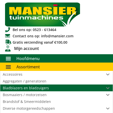
Bel ons op: 0523 - 613464
Contact ons op: info@mansier.com
Gratis verzending vanaf €100,00
Mijn account
Hoofdmenu
Assortiment
Accessoires
Aggregaten / generatoren
Bladblazers en bladzuigers
Bosmaaiers / motorzeisen
Brandstof & Smeermiddelen
Diverse motorgereedschappen