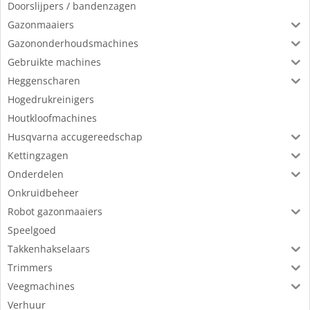
Doorslijpers / bandenzagen
Gazonmaaiers
Gazononderhoudsmachines
Gebruikte machines
Heggenscharen
Hogedrukreinigers
Houtkloofmachines
Husqvarna accugereedschap
Kettingzagen
Onderdelen
Onkruidbeheer
Robot gazonmaaiers
Speelgoed
Takkenhakselaars
Trimmers
Veegmachines
Verhuur