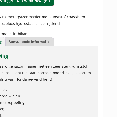
voegen aan winkelwagen
 HY motorgazonmaaier met kunststof chassis en
traploos hydrostatisch zelfrijdend
rmatie frabikant
g
Aanvullende informatie
ving
ardige gazonmaaier met een zeer sterk kunststof
 chassis dat niet aan corrosie onderhevig is, kortom
oals u van Honda gewend bent!
met:
erde wielen
 meskoppeling
kg
L