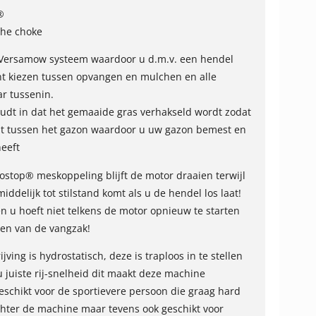
®
che choke
 Versamow systeem waardoor u d.m.v. een hendel
nt kiezen tussen opvangen en mulchen en alle
r tussenin.
dt in dat het gemaaide gras verhakseld wordt zodat
lt tussen het gazon waardoor u uw gazon bemest en
heeft
ostop® meskoppeling blijft de motor draaien terwijl
ddelijk tot stilstand komt als u de hendel los laat!
en u hoeft niet telkens de motor opnieuw te starten
gen van de vangzak!
ijving is hydrostatisch, deze is traploos in te stellen
u juiste rij-snelheid dit maakt deze machine
eschikt voor de sportievere persoon die graag hard
chter de machine maar tevens ook geschikt voor