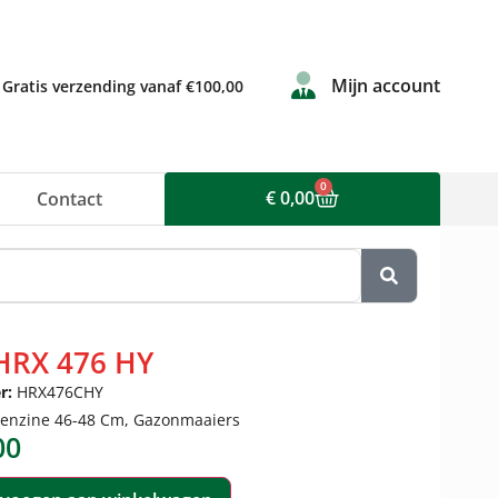
Mijn account
Gratis verzending vanaf €100,00
0
€
0,00
Contact
HRX 476 HY
r:
HRX476CHY
enzine 46-48 Cm
,
Gazonmaaiers
00