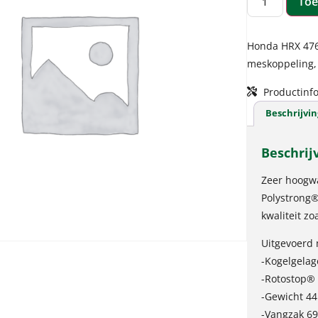
Toe
Honda HRX 476
meskoppeling, 
Productinfo
Beschrijvin
Beschrij
Zeer hoogwa
Polystrong®
kwaliteit z
Uitgevoerd 
-Kogelgelag
-Rotostop®
-Gewicht 44
-Vangzak 69