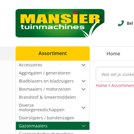
Bel
Assortiment
Home
Accessoires
Aggregaten / generatoren
Bladblazers en bladzuigers
Home
/
Assortimen
Bosmaaiers / motorzeisen
Brandstof & Smeermiddelen
Diverse
motorgereedschappen
Doorslijpers / bandenzagen
Gazonmaaiers
Gazononderhoudsmachine