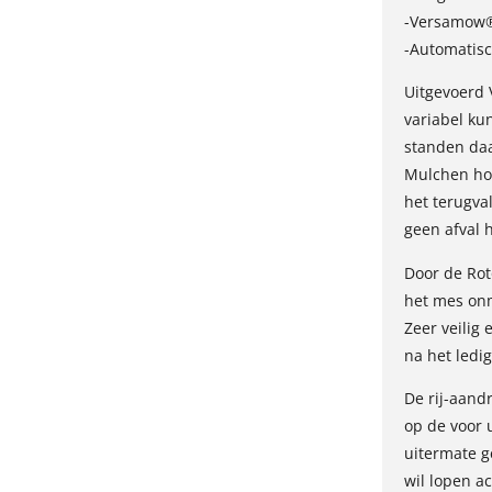
-Versamow
-Automatis
Uitgevoerd
variabel ku
standen daa
Mulchen hou
het terugva
geen afval 
Door de Rot
het mes onmi
Zeer veilig 
na het ledi
De rij-aandr
op de voor 
uitermate g
wil lopen a