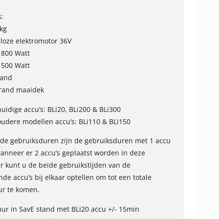
s:
kg
lloze elektromotor 36V
1800 Watt
1500 Watt
tand
 rand maaidek
huidige accu’s: BLi20, BLi200 & BLi300
oudere modellen accu’s: BLi110 & BLi150
e gebruiksduren zijn de gebruiksduren met 1 accu
wanneer er 2 accu’s geplaatst worden in deze
 kunt u de beide gebruikstijden van de
de accu’s bij elkaar optellen om tot een totale
ur te komen.
ur in SavE stand met BLi20 accu +/- 15min