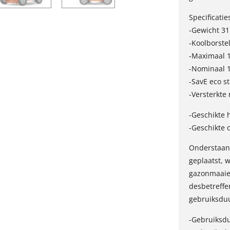
Specificatie
-Gewicht 31
-Koolborste
-Maximaal 
-Nominaal 
-SavE eco s
-Versterkte
-Geschikte 
-Geschikte 
Onderstaand
geplaatst, 
gazonmaaier
desbetreffen
gebruiksdu
-Gebruiksdu