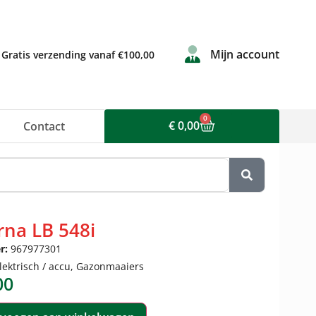
Mijn account
Gratis verzending vanaf €100,00
0
€
0,00
Contact
na LB 548i
r:
967977301
lektrisch / accu
,
Gazonmaaiers
00