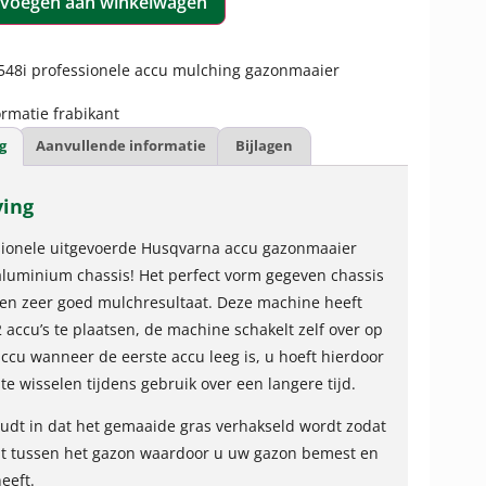
voegen aan winkelwagen
548i professionele accu mulching gazonmaaier
rmatie frabikant
g
Aanvullende informatie
Bijlagen
ving
sionele uitgevoerde Husqvarna accu gazonmaaier
luminium chassis! Het perfect vorm gegeven chassis
een zeer goed mulchresultaat. Deze machine heeft
 accu’s te plaatsen, de machine schakelt zelf over op
ccu wanneer de eerste accu leeg is, u hoeft hierdoor
te wisselen tijdens gebruik over een langere tijd.
dt in dat het gemaaide gras verhakseld wordt zodat
lt tussen het gazon waardoor u uw gazon bemest en
eeft.