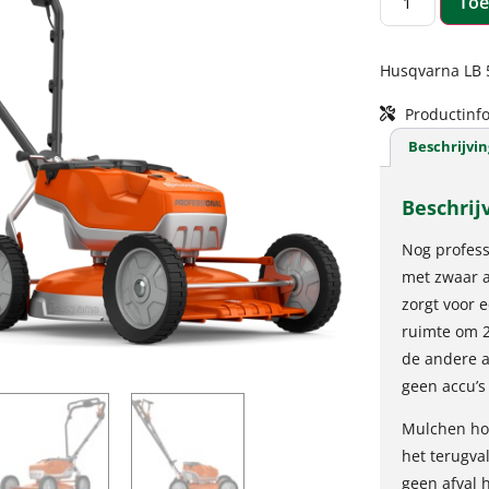
Toe
Husqvarna LB 
Productinfo
Beschrijvin
Beschrij
Nog profes
met zwaar a
zorgt voor 
ruimte om 2
de andere a
geen accu’s 
Mulchen hou
het terugva
geen afval h