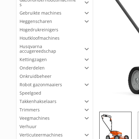
s
Gebruikte machines
Heggenscharen
Hogedrukreinigers
Houtkloofmachines
Husqvarna
accugereedschap
Kettingzagen
Onderdelen
Onkruidbeheer
Robot gazonmaaiers
Speelgoed
Takkenhakselaars
Trimmers
Veegmachines
Verhuur
Verticuteermachines