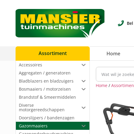
Bel
Assortiment
Home
Accessoires
Aggregaten / generatoren
Bladblazers en bladzuigers
Home
/
Assortimen
Bosmaaiers / motorzeisen
Brandstof & Smeermiddelen
Diverse
motorgereedschappen
Doorslijpers / bandenzagen
Gazonmaaiers
Gazononderhoudsmachine