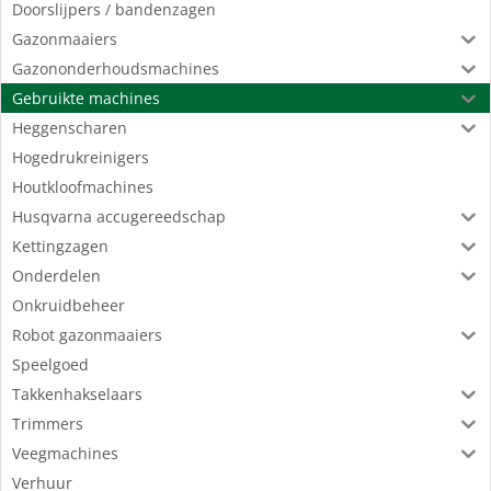
Doorslijpers / bandenzagen
Gazonmaaiers
Gazononderhoudsmachines
Gebruikte machines
Heggenscharen
Hogedrukreinigers
Houtkloofmachines
Husqvarna accugereedschap
Kettingzagen
Onderdelen
Onkruidbeheer
Robot gazonmaaiers
Speelgoed
Takkenhakselaars
Trimmers
Veegmachines
Verhuur