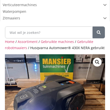
Verticuteermachines
Waterpompen
Zitmaaiers
Home
/
Assortiment
/
Gebruikte machines
/
Gebruikte
robotmaaiers
/ Husqvarna Automower® 430X NERA gebruikt