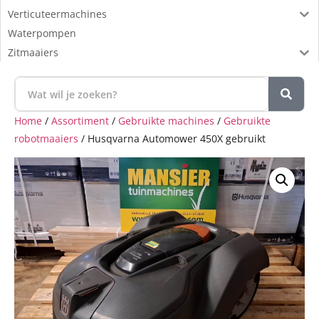
Verticuteermachines
Waterpompen
Zitmaaiers
Home
/
Assortiment
/
Gebruikte machines
/
Gebruikte
robotmaaiers
/ Husqvarna Automower 450X gebruikt