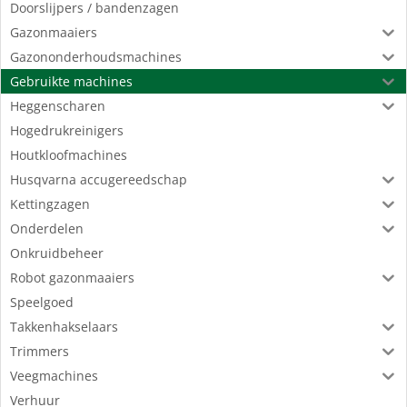
Doorslijpers / bandenzagen
Gazonmaaiers
Gazononderhoudsmachines
Gebruikte machines
Heggenscharen
Hogedrukreinigers
Houtkloofmachines
Husqvarna accugereedschap
Kettingzagen
Onderdelen
Onkruidbeheer
Robot gazonmaaiers
Speelgoed
Takkenhakselaars
Trimmers
Veegmachines
Verhuur