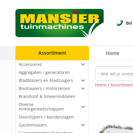
Bel
Assortiment
Home
Accessoires
Aggregaten / generatoren
Bladblazers en bladzuigers
Home
/
Assortimen
Bosmaaiers / motorzeisen
Brandstof & Smeermiddelen
Diverse
motorgereedschappen
Doorslijpers / bandenzagen
Gazonmaaiers
Gazononderhoudsmachine