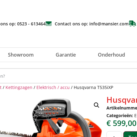
 ons op: 0523 - 613464
Contact ons op: info@mansier.com
Showroom
Garantie
Onderhoud
t
/
Kettingzagen
/
Elektrisch / accu
/ Husqvarna T535iXP
Husqva
Artikelnumme
Categorieën:
E
€
599,00