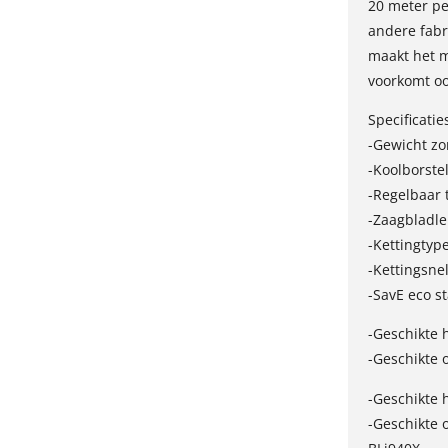
20 meter pe
andere fabr
maakt het m
voorkomt oo
Specificatie
-Gewicht zo
-Koolborste
-Regelbaar 
-Zaagbladl
-Kettingtype
-Kettingsne
-SavE eco s
-Geschikte h
-Geschikte 
-Geschikte 
-Geschikte 