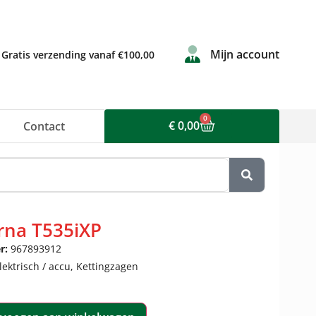
Mijn account
Gratis verzending vanaf €100,00
0
€
0,00
Contact
rna T535iXP
r:
967893912
lektrisch / accu
,
Kettingzagen