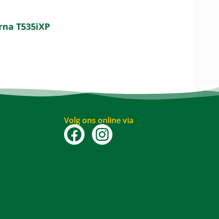
rna T535iXP
Volg ons online via