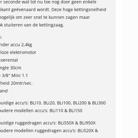
r seconde wat tot nu toe nog door geen enkele
ikant geëvenaard wordt. Deze hoge kettingsnelheid
ogelijk om zeer snel te kunnen zagen maar
k stuiteren van de kettingzaag.
s:
nder accu 2,4kg
lloze elektromotor
toerental
engte 30cm
 3/8″ Mini 1.1
lheid 20mtr/sec.
tand
uidige accu’s: BLi10, BLi20, BLi100, BLi200 & BLi300
oudere modellen accu’s: BLi110 & BLi150
huidige ruggedragen accu’s: BLi550X & BLi950X
oudere modellen ruggedragen accu’s: BLi520X &