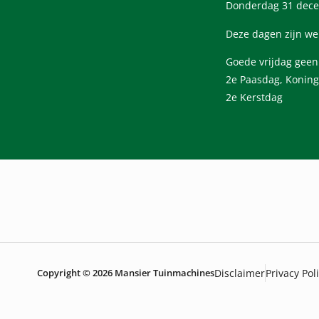
Donderdag 31 dece
Deze dagen zijn we
Goede vrijdag gee
2e Paasdag, Koning
2e Kerstdag
Copyright © 2026 Mansier Tuinmachines
Disclaimer
Privacy Pol