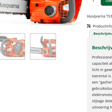
Toe
Husqvarna T535
Productinfo
Beschrijvin
Beschrij
Professione
capaciteit 
licht in ge
toerental is
een “gashen
gebruiksduu
elektromot
slijtage de
uitvoering h