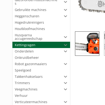
s
Gebruikte machines
Heggenscharen
Hogedrukreinigers
Houtkloofmachines
Husqvarna
accugereedschap
Kettingzagen
Onderdelen
Onkruidbeheer
Robot gazonmaaiers
Speelgoed
Takkenhakselaars
Trimmers
Veegmachines
Verhuur
Verticuteermachines