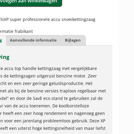
voegen aan winkelwagen
iXP super professionele accu snoeikettingzaag
rmatie frabikant
g
Aanvullende informatie
Bijlagen
ving
le accu top handle kettingzaag met vergelijkbare
als de kettingzagen uitgerust benzine motor. Zeer
wicht en een zeer geringe geluidsproductie. Het
 net als bij de benzine versies traploos regelbaar met
del” en door de SavE eco stand te gebruiken zal de
r van de accu toenemen. De koolborstelloze
or heeft een zeer hoog rendement en nagenoeg geen
len voor een jarenlang probleemloos gebruik. Deze XP
eeft een uiterst hoge kettingsnelheid van maar liefst