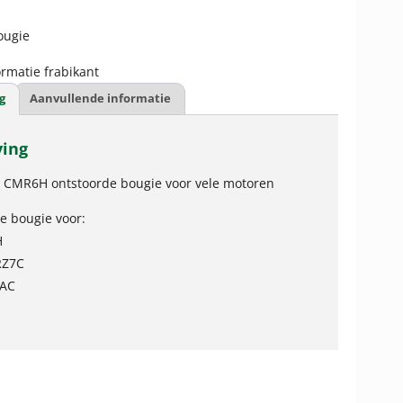
ugie
rmatie frabikant
g
Aanvullende informatie
ving
 CMR6H ontstoorde bougie voor vele motoren
e bougie voor:
H
RZ7C
7AC