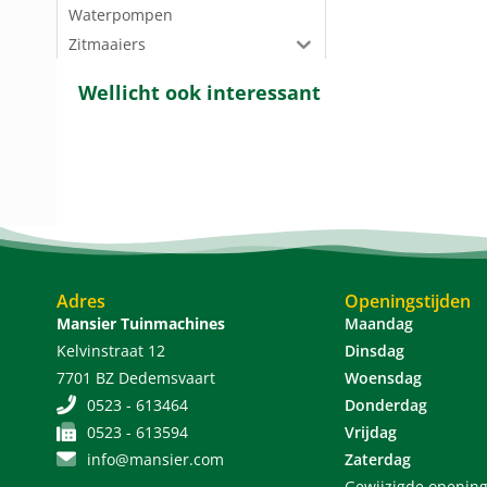
Waterpompen
Zitmaaiers
Wellicht ook interessant
Adres
Openingstijden
Mansier Tuinmachines
Maandag
Kelvinstraat 12
Dinsdag
7701 BZ Dedemsvaart
Woensdag
0523 - 613464
Donderdag
0523 - 613594
Vrijdag
info@mansier.com
Zaterdag
Gewijzigde opening