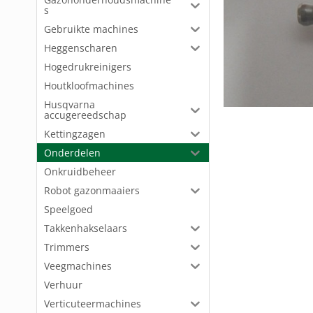
s
Gebruikte machines
Heggenscharen
Hogedrukreinigers
Houtkloofmachines
Husqvarna
accugereedschap
Kettingzagen
Onderdelen
Onkruidbeheer
Robot gazonmaaiers
Speelgoed
Takkenhakselaars
Trimmers
Veegmachines
Verhuur
Verticuteermachines