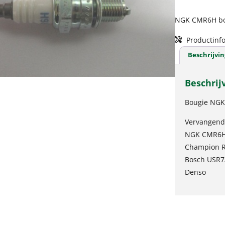
NGK CMR6H bo
Productinfo
Beschrijvin
Beschrij
Bougie NGK
Vervangend
NGK CMR6
Champion 
Bosch USR
Denso