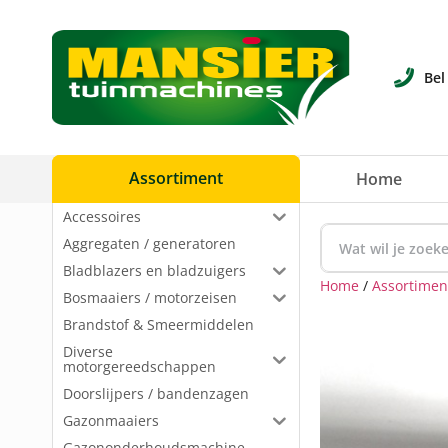
Bel
Assortiment
Home
Accessoires
Aggregaten / generatoren
Bladblazers en bladzuigers
Home
/
Assortimen
Bosmaaiers / motorzeisen
Brandstof & Smeermiddelen
Diverse
motorgereedschappen
Doorslijpers / bandenzagen
Gazonmaaiers
Gazononderhoudsmachine