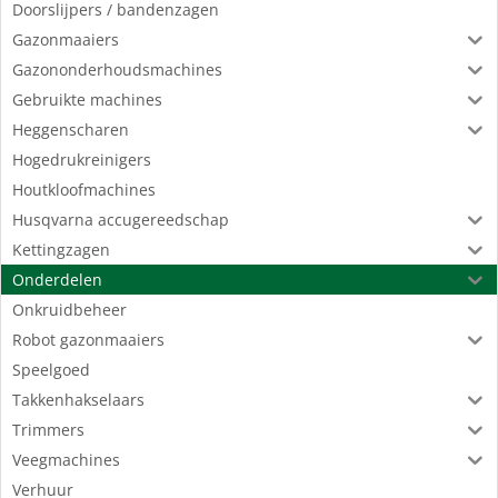
Doorslijpers / bandenzagen
Gazonmaaiers
Gazononderhoudsmachines
Gebruikte machines
Heggenscharen
Hogedrukreinigers
Houtkloofmachines
Husqvarna accugereedschap
Kettingzagen
Onderdelen
Onkruidbeheer
Robot gazonmaaiers
Speelgoed
Takkenhakselaars
Trimmers
Veegmachines
Verhuur