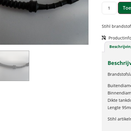
Toe
Stihl brandsto
Productinfo
Beschrijvin
Beschrij
Brandstofsl
Buitendiam
Binnendiam
Dikte tank
Lengte 95
Stihl artik