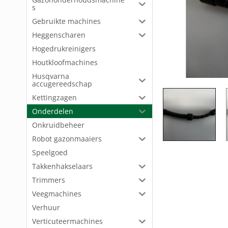
s
Gebruikte machines
Heggenscharen
Hogedrukreinigers
Houtkloofmachines
Husqvarna
accugereedschap
Kettingzagen
Onderdelen
Onkruidbeheer
Robot gazonmaaiers
Speelgoed
Takkenhakselaars
Trimmers
Veegmachines
Verhuur
Verticuteermachines