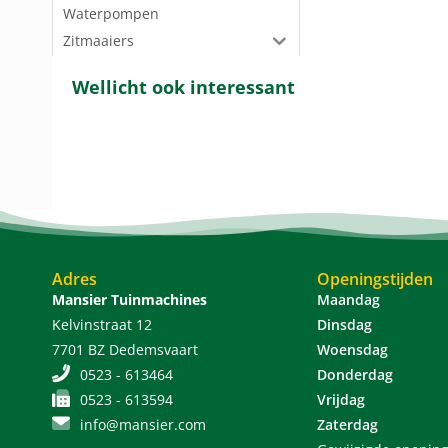
Waterpompen
Zitmaaiers
Wellicht ook interessant
Adres
Openingstijden
Mansier Tuinmachines
Maandag
Kelvinstraat 12
Dinsdag
7701 BZ Dedemsvaart
Woensdag
0523 - 613464
Donderdag
0523 - 613594
Vrijdag
info@mansier.com
Zaterdag