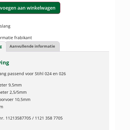
voegen aan winkelwagen
fslang
rmatie frabikant
g
Aanvullende informatie
ving
ang passend voor Stihl 024 en 026
eter 9,5mm
eter 2,5/5mm
doorvoer 10,5mm
mm
elnr. 11213587705 / 1121 358 7705