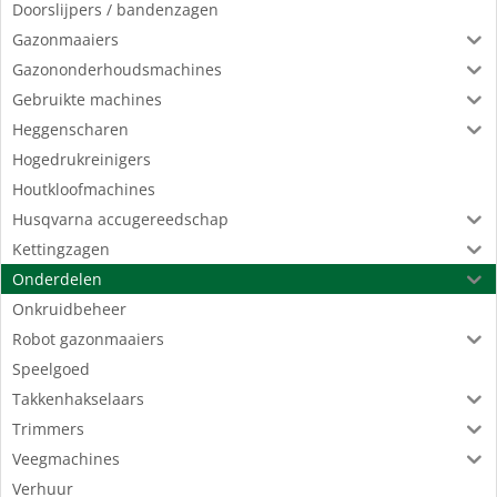
Doorslijpers / bandenzagen
Gazonmaaiers
Gazononderhoudsmachines
Gebruikte machines
Heggenscharen
Hogedrukreinigers
Houtkloofmachines
Husqvarna accugereedschap
Kettingzagen
Onderdelen
Onkruidbeheer
Robot gazonmaaiers
Speelgoed
Takkenhakselaars
Trimmers
Veegmachines
Verhuur