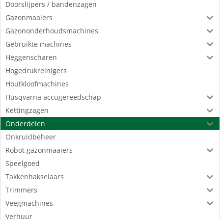
Doorslijpers / bandenzagen
Gazonmaaiers
Gazononderhoudsmachines
Gebruikte machines
Heggenscharen
Hogedrukreinigers
Houtkloofmachines
Husqvarna accugereedschap
Kettingzagen
Onderdelen
Onkruidbeheer
Robot gazonmaaiers
Speelgoed
Takkenhakselaars
Trimmers
Veegmachines
Verhuur