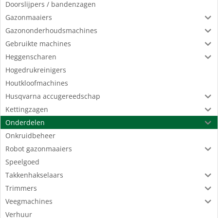
Doorslijpers / bandenzagen
Gazonmaaiers
Gazononderhoudsmachines
Gebruikte machines
Heggenscharen
Hogedrukreinigers
Houtkloofmachines
Husqvarna accugereedschap
Kettingzagen
Onderdelen
Onkruidbeheer
Robot gazonmaaiers
Speelgoed
Takkenhakselaars
Trimmers
Veegmachines
Verhuur