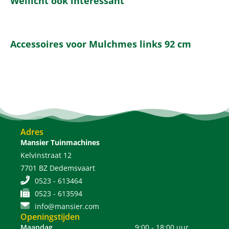
Wellicht ook interessant
Accessoires voor Mulchmes links 92 cm
Adres
Mansier Tuinmachines
Kelvinstraat 12
7701 BZ Dedemsvaart
0523 - 613464
0523 - 613594
info@mansier.com
Openingstijden
Maandag
9:00 - 18:00 uur