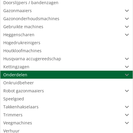
Doorslijpers / bandenzagen
Gazonmaaiers
Gazononderhoudsmachines
Gebruikte machines
Heggenscharen
Hogedrukreinigers
Houtkloofmachines
Husqvarna accugereedschap
Kettingzagen
Onderdelen
Onkruidbeheer
Robot gazonmaaiers
Speelgoed
Takkenhakselaars
Trimmers
Veegmachines
Verhuur