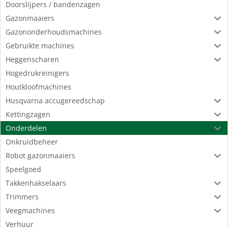
Doorslijpers / bandenzagen
Gazonmaaiers
Gazononderhoudsmachines
Gebruikte machines
Heggenscharen
Hogedrukreinigers
Houtkloofmachines
Husqvarna accugereedschap
Kettingzagen
Onderdelen
Onkruidbeheer
Robot gazonmaaiers
Speelgoed
Takkenhakselaars
Trimmers
Veegmachines
Verhuur